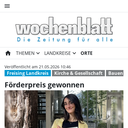
menu
Förderpreis gewonnen | Woc
home
expand_more
expand_more
THEMEN
LANDKREISE
ORTE
Veröffentlicht am 21.05.2026 10:46
Freising Landkreis
Kirche & Gesellschaft
Bauen 
Förderpreis gewonnen