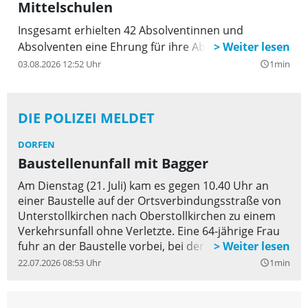
Mittelschulen
Insgesamt erhielten 42 Absolventinnen und
Absolventen eine Ehrung für ihre Abschlüsse
03.08.2026 12:52 Uhr
1min
query_builder
DIE POLIZEI MELDET
DORFEN
Baustellenunfall mit Bagger
Am Dienstag (21. Juli) kam es gegen 10.40 Uhr an
einer Baustelle auf der Ortsverbindungsstraße von
Unterstollkirchen nach Oberstollkirchen zu einem
Verkehrsunfall ohne Verletzte. Eine 64-jährige Frau
fuhr an der Baustelle vorbei, bei der die Fahrbahn
einspurig gesperrt war. Auf Höhe der Baustelle
22.07.2026 08:53 Uhr
1min
query_builder
streifte sie mit ihrem Auto den dortigen Bagger, der
von einem 36-jährigen Mann gelenkt wurde und der
dort die Bauarbeiten durchführte. Während am