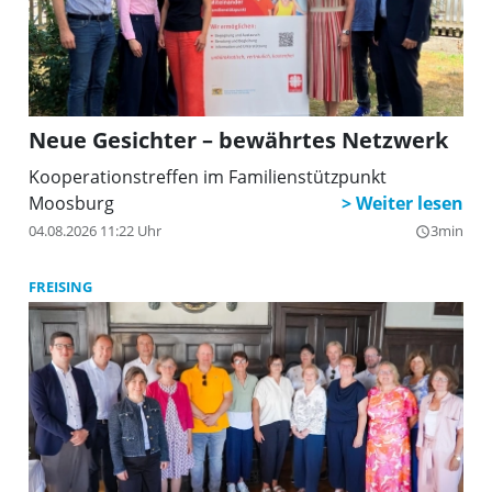
Neue Gesichter – bewährtes Netzwerk
Kooperationstreffen im Familienstützpunkt
Moosburg
04.08.2026 11:22 Uhr
3min
query_builder
FREISING