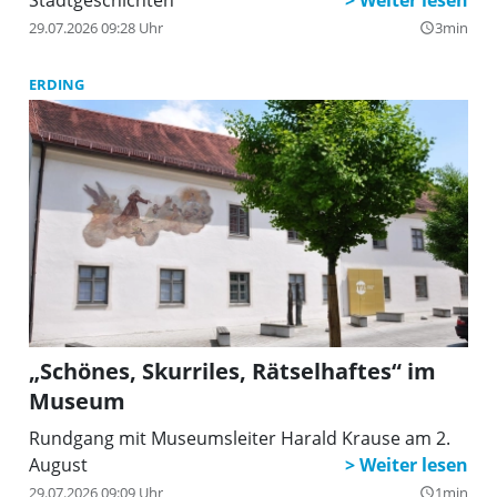
29.07.2026 09:28 Uhr
3min
query_builder
ERDING
„Schönes, Skurriles, Rätselhaftes“ im
Museum
Rundgang mit Museumsleiter Harald Krause am 2.
August
29.07.2026 09:09 Uhr
1min
query_builder