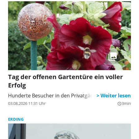
Tag der offenen Gartentüre ein voller
Erfolg
Hunderte Besucher in den Privatgärten Freisings
03.08.2026 11:31 Uhr
3min
query_builder
ERDING