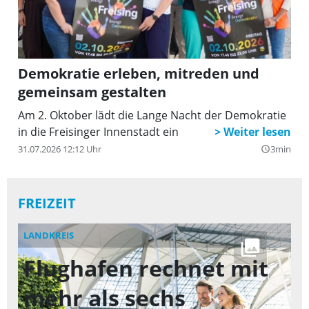
Demokratie erleben, mitreden und
gemeinsam gestalten
Am 2. Oktober lädt die Lange Nacht der Demokratie
in die Freisinger Innenstadt ein
31.07.2026 12:12 Uhr
3min
query_builder
FREIZEIT
LANDKREIS
FR
Flughafen rechnet mit
Z
mehr als sechs
f