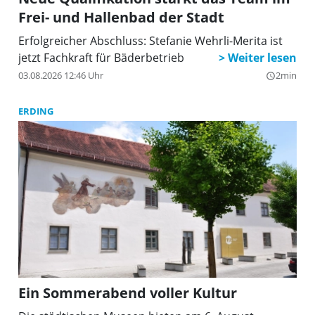
Frei- und Hallenbad der Stadt
Erfolgreicher Abschluss: Stefanie Wehrli-Merita ist
jetzt Fachkraft für Bäderbetrieb
03.08.2026 12:46 Uhr
2min
query_builder
ERDING
Ein Sommerabend voller Kultur