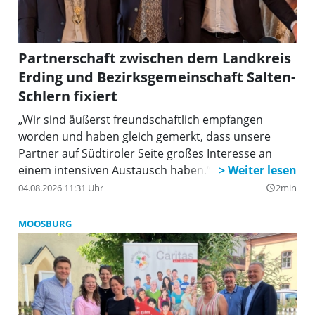
Partnerschaft zwischen dem Landkreis
Erding und Bezirksgemeinschaft Salten-
Schlern fixiert
„Wir sind äußerst freundschaftlich empfangen
worden und haben gleich gemerkt, dass unsere
Partner auf Südtiroler Seite großes Interesse an
einem intensiven Austausch haben.“, so Landrat
Martin Bayerstorfer.
04.08.2026 11:31 Uhr
2min
query_builder
MOOSBURG