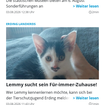
Die städtischen Museen bieten am 6. August
Sonderführungen an
03.08.2026 12:38 Uhr
2min
query_builder
ERDING LANDKREIS
Lemmy sucht sein Für-immer-Zuhause!
Wer Lemmy kennenlernen möchte, kann sich bei
der Tierschutzjugend Erding melden.
03.08.2026 11:43 Uhr
1min
query_builder