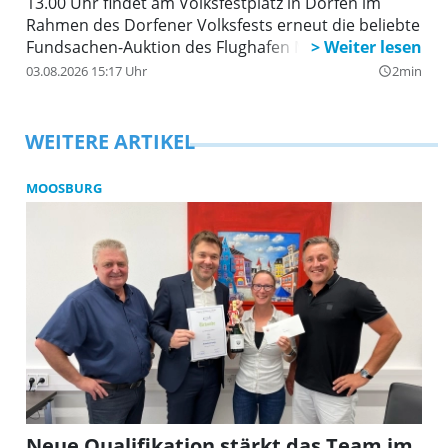
13.00 Uhr findet am Volksfestplatz in Dorfen im
Rahmen des Dorfener Volksfests erneut die beliebte
Fundsachen-Auktion des Flughafen München statt.
03.08.2026 15:17 Uhr
2min
query_builder
WEITERE ARTIKEL
MOOSBURG
Neue Qualifikation stärkt das Team im