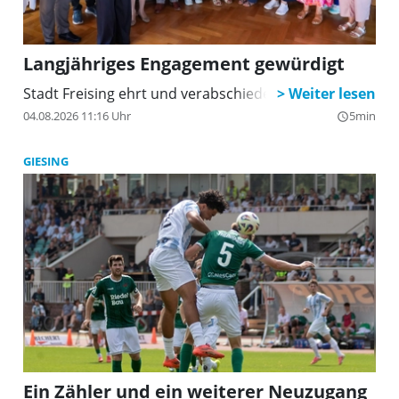
Langjähriges Engagement gewürdigt
Stadt Freising ehrt und verabschiedet Personal
04.08.2026 11:16 Uhr
5min
query_builder
GIESING
Ein Zähler und ein weiterer Neuzugang