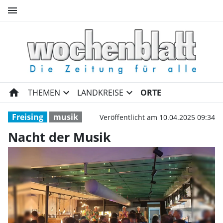
menu
Nacht der Musik | Wochenbla
home
expand_more
expand_more
THEMEN
LANDKREISE
ORTE
Freising
musik
Veröffentlicht am 10.04.2025 09:34
Nacht der Musik