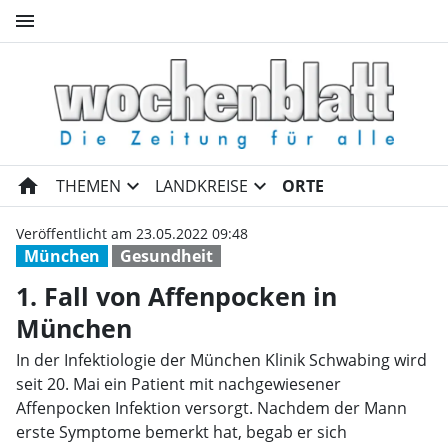
menu
1. Fall von Affenpocken in M
home
expand_more
expand_more
THEMEN
LANDKREISE
ORTE
Veröffentlicht am 23.05.2022 09:48
München
Gesundheit
1. Fall von Affenpocken in
München
In der Infektiologie der München Klinik Schwabing wird
seit 20. Mai ein Patient mit nachgewiesener
Affenpocken Infektion versorgt. Nachdem der Mann
erste Symptome bemerkt hat, begab er sich