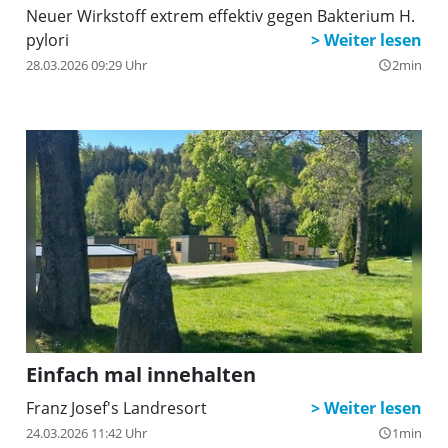
Neuer Wirkstoff extrem effektiv gegen Bakterium H.
pylori
28.03.2026 09:29 Uhr
2min
query_builder
Einfach mal innehalten
Franz Josef's Landresort
24.03.2026 11:42 Uhr
1min
query_builder