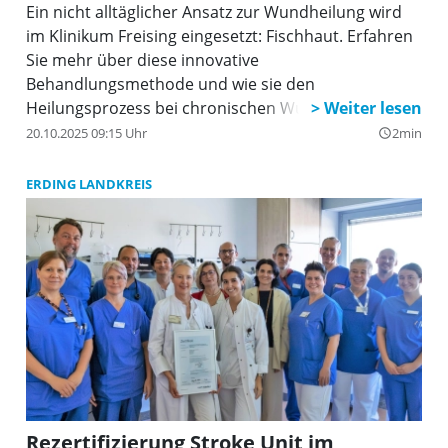
Ein nicht alltäglicher Ansatz zur Wundheilung wird
im Klinikum Freising eingesetzt: Fischhaut. Erfahren
Sie mehr über diese innovative
Behandlungsmethode und wie sie den
Heilungsprozess bei chronischen Wunden
beschleunigen kann.
20.10.2025 09:15 Uhr
2min
query_builder
ERDING LANDKREIS
Rezertifizierung Stroke Unit im