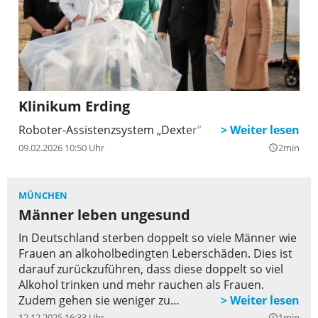
Klinikum Erding
Roboter-Assistenzsystem „Dexter”
09.02.2026 10:50 Uhr
2min
query_builder
MÜNCHEN
Männer leben ungesund
In Deutschland sterben doppelt so viele Männer wie
Frauen an alkoholbedingten Leberschäden. Dies ist
darauf zurückzuführen, dass diese doppelt so viel
Alkohol trinken und mehr rauchen als Frauen.
Zudem gehen sie weniger zu
Vorsorgeuntersuchungen und sterben im Schnitt
12.12.2025 16:33 Uhr
1min
query_builder