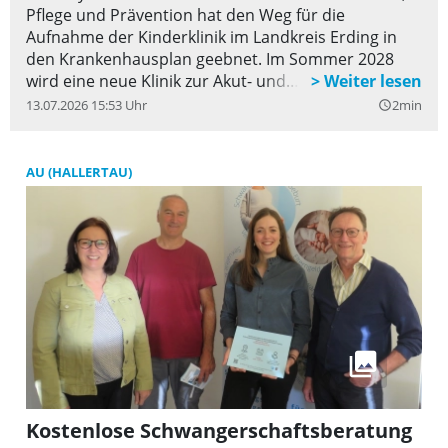
Pflege und Prävention hat den Weg für die
Aufnahme der Kinderklinik im Landkreis Erding in
den Krankenhausplan geebnet. Im Sommer 2028
wird eine neue Klinik zur Akut- und
Grundversorgung von Kindern und Jugendlichen
13.07.2026 15:53 Uhr
2min
query_builder
eröffnet, angegliedert an das kommunale Klinikum.
Betrieben wird die neue Einrichtung von der M1
Gruppe. Unter der medizinischen Leitung von Dr.
AU (HALLERTAU)
Simon Mayer, entsteht am Standort Erding ein
neues stationäres und notfallmedizinisches
Versorgungsangebot für Kinder und Jugendliche.
Kostenlose Schwangerschaftsberatung