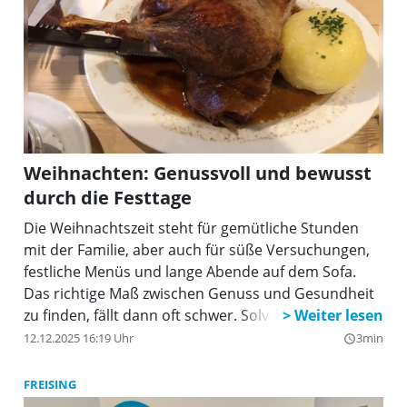
Weihnachten: Genussvoll und bewusst
durch die Festtage
Die Weihnachtszeit steht für gemütliche Stunden
mit der Familie, aber auch für süße Versuchungen,
festliche Menüs und lange Abende auf dem Sofa.
Das richtige Maß zwischen Genuss und Gesundheit
zu finden, fällt dann oft schwer. Solveig Haw, Ärztin
und Gesundheitsexpertin der DKV Deutsche
12.12.2025 16:19 Uhr
3min
query_builder
Krankenversicherung AG, erklärt, wie es trotzdem
klappt.
FREISING