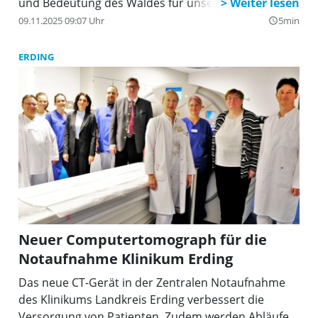
und Bedeutung des Waldes für unsere Gesundheit
und Zukunft.
09.11.2025 09:07 Uhr
5min
query_builder
ERDING
Neuer Computertomograph für die
Notaufnahme Klinikum Erding
Das neue CT-Gerät in der Zentralen Notaufnahme
des Klinikums Landkreis Erding verbessert die
Versorgung von Patienten. Zudem werden Abläufe