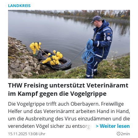
diese Arbeit beeinflussen und wie regionale
LANDKREIS
Netzwerke gut zusammenwirken können.
THW Freising unterstützt Veterinäramt
im Kampf gegen die Vogelgrippe
Die Vogelgrippe trifft auch Oberbayern. Freiwillige
Helfer und das Veterinäramt arbeiten Hand in Hand,
um die Ausbreitung des Virus einzudämmen und die
verendeten Vögel sicher zu entsorgen.
15.11.2025 13:08 Uhr
2min
query_builder