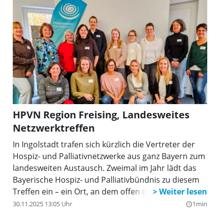
HPVN Region Freising, Landesweites
Netzwerktreffen
In Ingolstadt trafen sich kürzlich die Vertreter der
Hospiz- und Palliativnetzwerke aus ganz Bayern zum
landesweiten Austausch. Zweimal im Jahr lädt das
Bayerische Hospiz- und Palliativbündnis zu diesem
Treffen ein – ein Ort, an dem offen darüber
gesprochen wird, was Menschen am Lebensende
30.11.2025 13:05 Uhr
1min
query_builder
brauchen, welche politischen Rahmenbedingungen