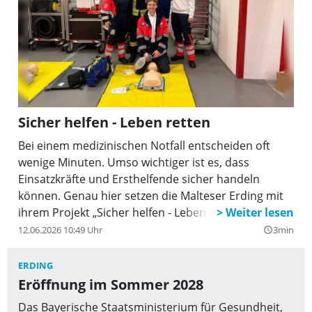
Sicher helfen - Leben retten
Bei einem medizinischen Notfall entscheiden oft
wenige Minuten. Umso wichtiger ist es, dass
Einsatzkräfte und Ersthelfende sicher handeln
können. Genau hier setzen die Malteser Erding mit
ihrem Projekt „Sicher helfen - Leben retten” an: Sie
wollen moderne Simulationstechnik für die Aus- und
12.06.2026 10:49 Uhr
3min
query_builder
Fortbildung anschaffen, um Notfallsituationen
realitätsnah zu trainieren und die
ERDING
Handlungssicherheit im Ernstfall weiter zu stärken.
Eröffnung im Sommer 2028
Das Bayerische Staatsministerium für Gesundheit,