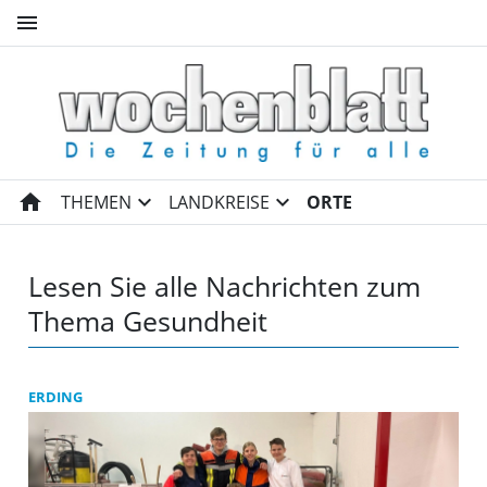
menu
Gesundheit | Wochenblatt O
home
expand_more
expand_more
THEMEN
LANDKREISE
ORTE
Lesen Sie alle Nachrichten zum
Thema Gesundheit
ERDING