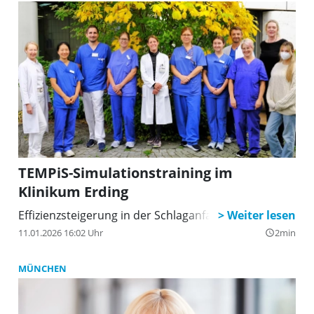
TEMPiS-Simulationstraining im
Klinikum Erding
Effizienzsteigerung in der Schlaganfallversorgung
11.01.2026 16:02 Uhr
2min
query_builder
MÜNCHEN