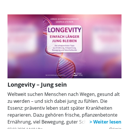
Longevity – Jung sein
Weltweit suchen Menschen nach Wegen, gesund alt
zu werden – und sich dabei jung zu fühlen. Die
Essenz: präventiv leben statt später Krankheiten
reparieren. Dazu gehören frische, pflanzenbetonte
Ernährung, viel Bewegung, guter Schlaf,
Stressabbau, soziale Kontakte und ein Sinn im