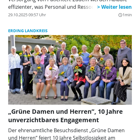
effizienter, was Personal und Ressourcen entlastet.
29.10.2025 09:57 Uhr
1min
query_builder
ERDING LANDKREIS
„Grüne Damen und Herren”, 10 Jahre
unverzichtbares Engagement
Der ehrenamtliche Besuchsdienst „Grüne Damen
und Herren” feiert 10 Jahre Selbstlosigkeit am