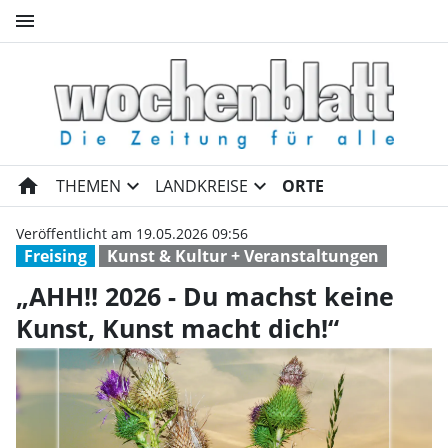
menu
„AHH!! 2026 - Du machst keine
home
expand_more
expand_more
THEMEN
LANDKREISE
ORTE
Veröffentlicht am 19.05.2026 09:56
Freising
Kunst & Kultur + Veranstaltungen
„AHH!! 2026 - Du machst keine
Kunst, Kunst macht dich!“