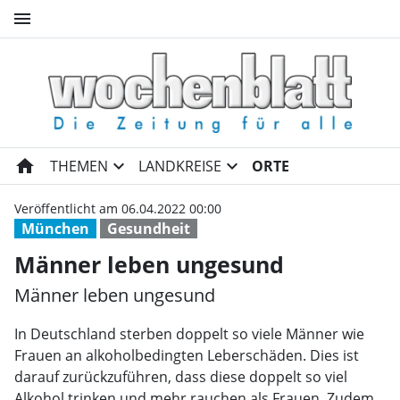
menu
Männer leben ungesund | Wo
home
expand_more
expand_more
THEMEN
LANDKREISE
ORTE
Veröffentlicht am 06.04.2022 00:00
München
Gesundheit
Männer leben ungesund
Männer leben ungesund
In Deutschland sterben doppelt so viele Männer wie
Frauen an alkoholbedingten Leberschäden. Dies ist
darauf zurückzuführen, dass diese doppelt so viel
Alkohol trinken und mehr rauchen als Frauen. Zudem