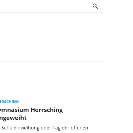
search
blatt OWV
RRSCHING
ymnasium Herrsching
ingeweiht
 Schuleinweihung oder Tag der offenen