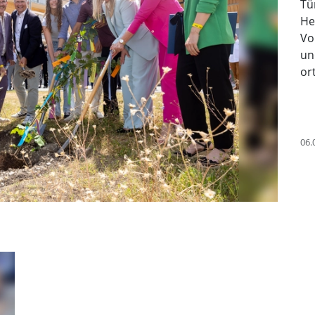
Tü
He
Vo
un
or
06.