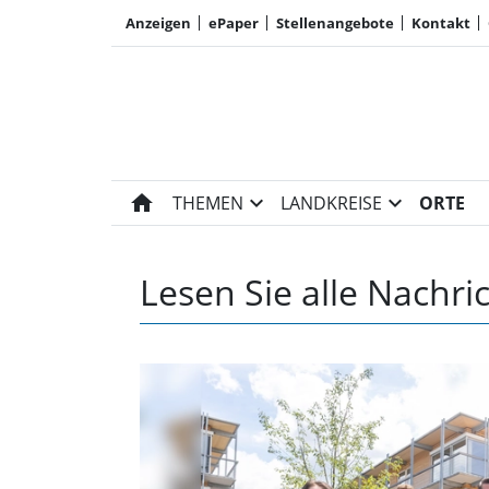
Anzeigen
ePaper
Stellenangebote
Kontakt
home
expand_more
expand_more
THEMEN
LANDKREISE
ORTE
Lesen Sie alle Nachri