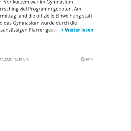
r: Vor kurzem war im Gymnasium
rrsching viel Programm geboten. Am
rmittag fand die offizielle Einweihung statt
d das Gymnasium wurde durch die
tsansässigen Pfarrer gesegnet.
07.2026 16:30 Uhr
4min
query_builder