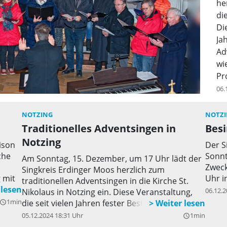
he
di
Di
Ja
Ad
wi
Pr
06.
NOTZING
NOTZ
Traditionelles Adventsingen in
Besi
Notzing
ison
Der S
che
Sonnt
Am Sonntag, 15. Dezember, um 17 Uhr lädt der
Zweck
Singkreis Erdinger Moos herzlich zum
 mit
Uhr i
traditionellen Adventsingen in die Kirche St.
ine
06.12.2
Nikolaus in Notzing ein. Diese Veranstaltung,
n in
1min
die seit vielen Jahren fester Bestandteil der
uery_builder
Adventszeit in der Region ist, verspricht auch in
05.12.2024 18:31 Uhr
1min
query_builder
diesem Jahr ein stimmungsvolles und