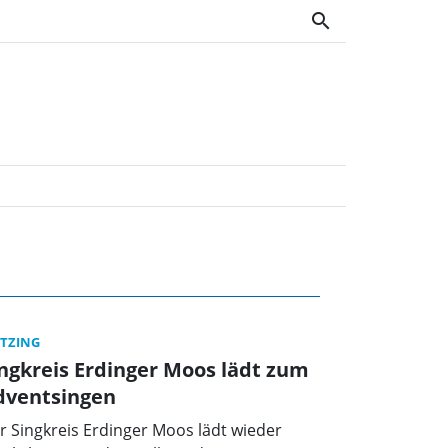
search
tt OWV
TZING
ngkreis Erdinger Moos lädt zum
dventsingen
r Singkreis Erdinger Moos lädt wieder