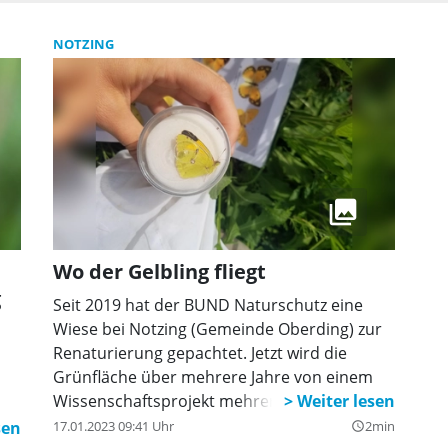
besinnliches Programm.
NOTZING
Wo der Gelbling fliegt
g
Seit 2019 hat der BUND Naturschutz eine
Wiese bei Notzing (Gemeinde Oberding) zur
Renaturierung gepachtet. Jetzt wird die
Grünfläche über mehrere Jahre von einem
Wissenschaftsprojekt mehrerer
Universitäten untersucht und begleitet.
17.01.2023 09:41 Uhr
2min
query_builder