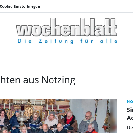
Cookie Einstellungen
Notzing | Wochenbla
chten aus Notzing
NO
Si
A
De