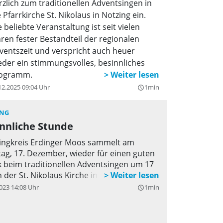
rzlich zum traditionellen Adventsingen in
e Pfarrkirche St. Nikolaus in Notzing ein.
e beliebte Veranstaltung ist seit vielen
hren fester Bestandteil der regionalen
ventszeit und verspricht auch heuer
eder ein stimmungsvolles, besinnliches
ogramm.
12.2025 09:04 Uhr
1min
query_builder
ING
nnliche Stunde
ingkreis Erdinger Moos sammelt am
ag, 17. Dezember, wieder für einen guten
 beim traditionellen Adventsingen um 17
n der St. Nikolaus Kirche in Notzing.
023 14:08 Uhr
1min
query_builder