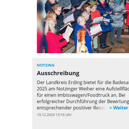
NOTZING
Ausschreibung
Der Landkreis Erding bietet für die Badesa
2025 am Notzinger Weiher eine Aufstellflä
für einen Imbisswagen/Foodtruck an. Bei
erfolgreicher Durchführung der Bewirtung
entsprechender positiver Resonanz wird e
Option auf Verlängerung in den Folgejahre
19.12.2024 13:16 Uhr
q
Aussicht gestellt.