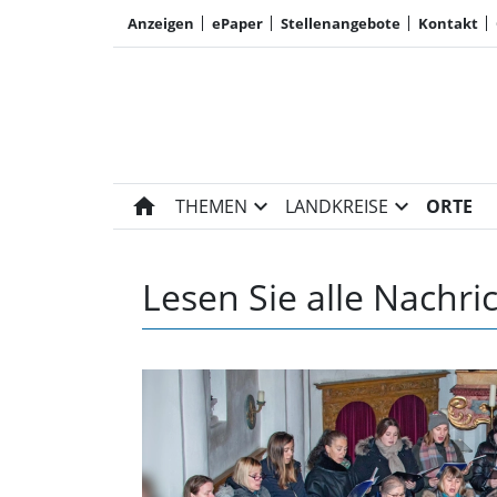
Anzeigen
ePaper
Stellenangebote
Kontakt
home
expand_more
expand_more
THEMEN
LANDKREISE
ORTE
Lesen Sie alle Nachri