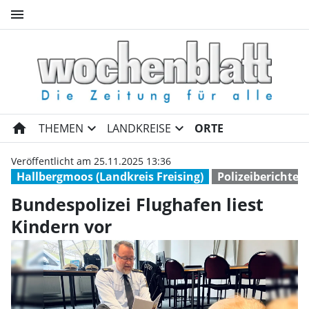
menu
Bundespolizei Flughafen liest
home
expand_more
expand_more
THEMEN
LANDKREISE
ORTE
Veröffentlicht am 25.11.2025 13:36
Hallbergmoos (Landkreis Freising)
Polizeiberichte
Bundespolizei Flughafen liest
Kindern vor