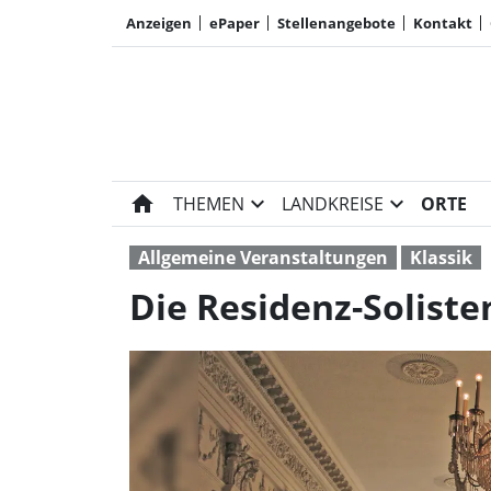
Anzeigen
ePaper
Stellenangebote
Kontakt
home
expand_more
expand_more
THEMEN
LANDKREISE
ORTE
Allgemeine Veranstaltungen
Klassik
Die Residenz-Soliste