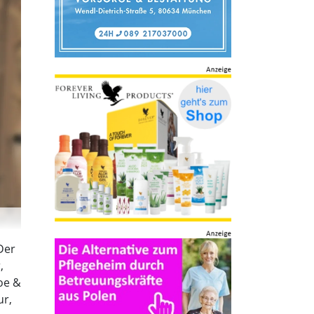
Der
,
boe &
ur,