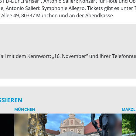
D-Dur „Pariser“, Antonio Salieri: Konzert für Flöte und Ob
Antonio Salieri: Symphonie Allegro. Tickets gibt es unter T
er Allee 49, 80337 München und an der Abendkasse.
E-Mail mit dem Kennwort: „16. November” und Ihrer Telefon
SSIEREN
MÜNCHEN
MARZL