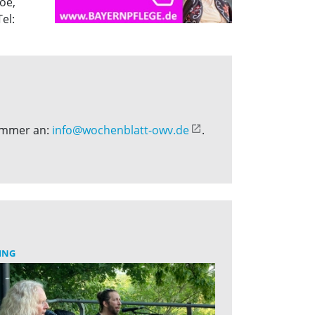
oe,
el:
nummer an:
info@wochenblatt-owv.de
.
ING