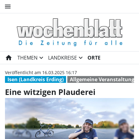
menu
Eine witzigen Plauderei | Wo
home
expand_more
expand_more
THEMEN
LANDKREISE
ORTE
Veröffentlicht am 16.03.2025 16:17
Isen (Landkreis Erding)
Allgemeine Veranstaltunge
Eine witzigen Plauderei