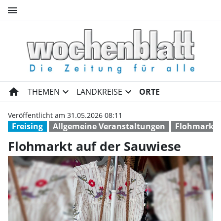
menu
Flohmarkt auf der Sauwiese 
home
expand_more
expand_more
THEMEN
LANDKREISE
ORTE
Veröffentlicht am 31.05.2026 08:11
Freising
Allgemeine Veranstaltungen
Flohmarkt
Flohmarkt auf der Sauwiese