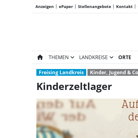
Anzeigen
ePaper
Stellenangebote
Kontakt
home
expand_more
expand_more
THEMEN
LANDKREISE
ORTE
Freising Landkreis
Kinder, Jugend & Co
Kinderzeltlager