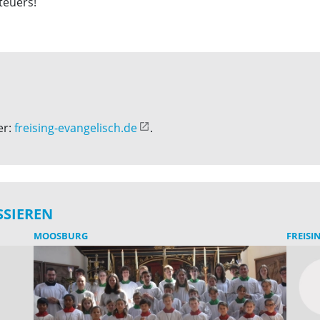
teuers!
er:
freising-evangelisch.de
.
SSIEREN
MOOSBURG
FREISI