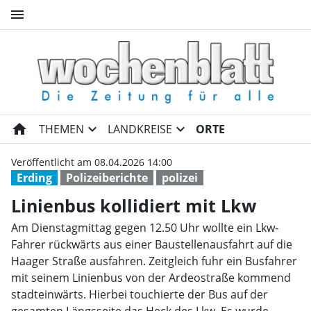
menu
Linienbus kollidiert mit Lkw 
home
expand_more
expand_more
THEMEN
LANDKREISE
ORTE
Veröffentlicht am 08.04.2026 14:00
Erding
Polizeiberichte
polizei
Linienbus kollidiert mit Lkw
Am Dienstagmittag gegen 12.50 Uhr wollte ein Lkw-
Fahrer rückwärts aus einer Baustellenausfahrt auf die
Haager Straße ausfahren. Zeitgleich fuhr ein Busfahrer
mit seinem Linienbus von der Ardeostraße kommend
stadteinwärts. Hierbei touchierte der Bus auf der