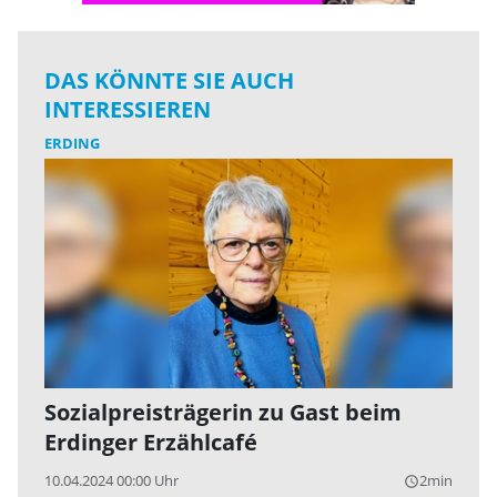
DAS KÖNNTE SIE AUCH
INTERESSIEREN
ERDING
Sozialpreisträgerin zu Gast beim
Erdinger Erzählcafé
10.04.2024 00:00 Uhr
2min
query_builder