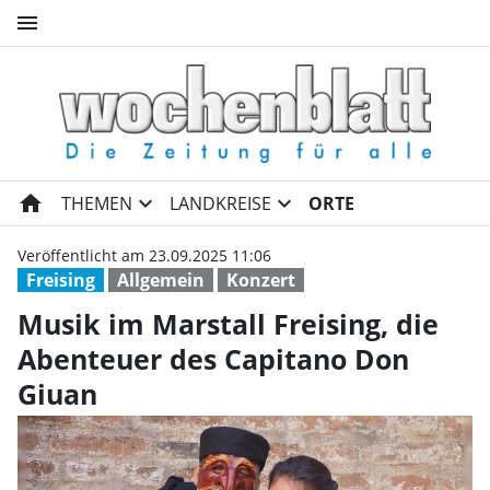
menu
Musik im Marstall Freising, d
home
expand_more
expand_more
THEMEN
LANDKREISE
ORTE
Veröffentlicht am 23.09.2025 11:06
Freising
Allgemein
Konzert
Musik im Marstall Freising, die
Abenteuer des Capitano Don
Giuan