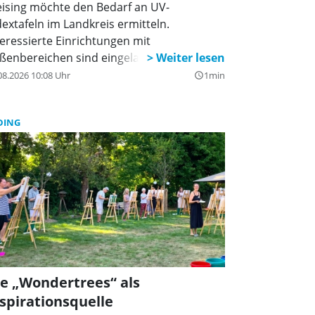
eising möchte den Bedarf an UV-
dextafeln im Landkreis ermitteln.
teressierte Einrichtungen mit
ßenbereichen sind eingeladen, sich zu
lden.
08.2026 10:08 Uhr
1min
query_builder
DING
e „Wondertrees“ als
spirationsquelle