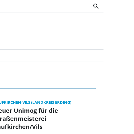
search
latt OWV
UFKIRCHEN-VILS (LANDKREIS ERDING)
euer Unimog für die
traßenmeisterei
ufkirchen/Vils