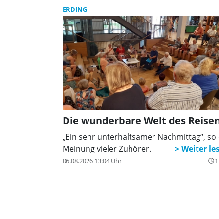
gesteuert wurde. Es kam zum Zusammens
ERDING
durch den niemand verletzt wurde. Der
Gesamtschaden beläuft sich auf ca. 15.000
Euro.
Die wunderbare Welt des Reise
„Ein sehr unterhaltsamer Nachmittag“, so 
Meinung vieler Zuhörer.
06.08.2026 13:04 Uhr
1
query_builder