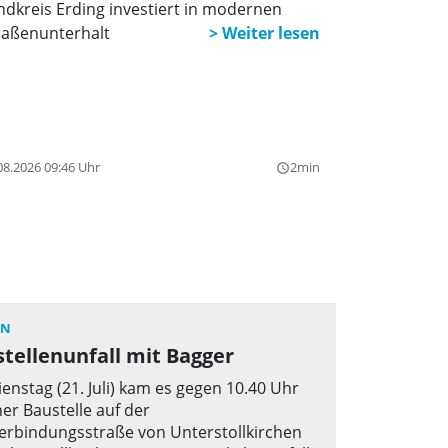
ndkreis Erding investiert in modernen
raßenunterhalt
08.2026 09:46 Uhr
2min
query_builder
EN
tellenunfall mit Bagger
enstag (21. Juli) kam es gegen 10.40 Uhr
ner Baustelle auf der
erbindungsstraße von Unterstollkirchen