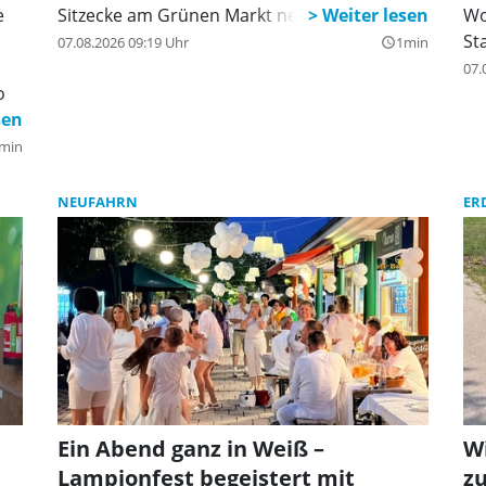
e
Sitzecke am Grünen Markt neu gestaltet
Wo
St
07.08.2026 09:19 Uhr
1min
query_builder
07.
o
min
NEUFAHRN
ER
Ein Abend ganz in Weiß –
Wi
Lampionfest begeistert mit
zu