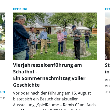
FREISING
FR
Vierjahreszeitenführung am
St
Schafhof -
in
Ein Sommernachmittag voller
Au
Geschichte
An
06.
Vor oder nach der Führung am 15. August
min
bietet sich ein Besuch der aktuellen
Ausstellung „SpielRäume – Remix 6“ an. Auch