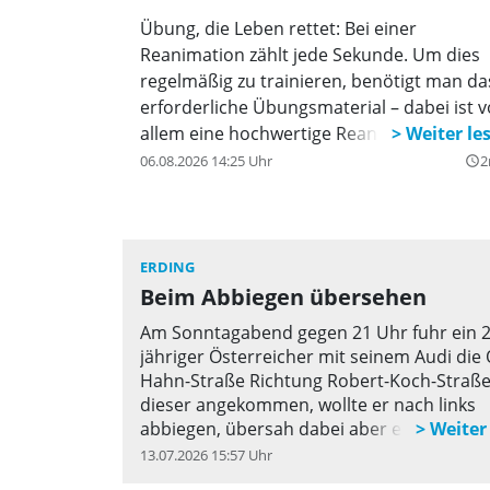
Übung, die Leben rettet: Bei einer
Reanimation zählt jede Sekunde. Um dies
regelmäßig zu trainieren, benötigt man da
erforderliche Übungsmaterial – dabei ist v
allem eine hochwertige Reanimationspup
unerlässlich.
06.08.2026 14:25 Uhr
2
query_builder
ERDING
Beim Abbiegen übersehen
Am Sonntagabend gegen 21 Uhr fuhr ein 2
jähriger Österreicher mit seinem Audi die 
Hahn-Straße Richtung Robert-Koch-Straße
dieser angekommen, wollte er nach links
abbiegen, übersah dabei aber einen von r
kommenden, vorfahrtsberechtigten Merce
13.07.2026 15:57 Uhr
q
welcher von einem 32-jährigen Freisinger