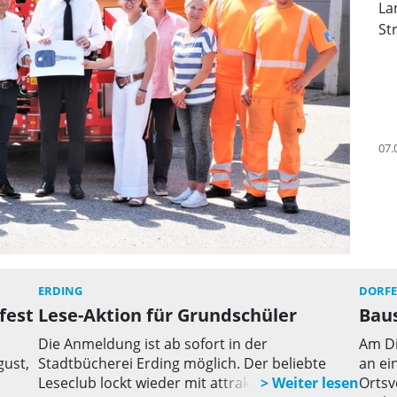
La
St
07.
ERDING
DORF
fest
Lese-Aktion für Grundschüler
Baus
Die Anmeldung ist ab sofort in der
Am Di
gust,
Stadtbücherei Erding möglich. Der beliebte
an ei
Leseclub lockt wieder mit attraktiven Preisen.
Ortsv