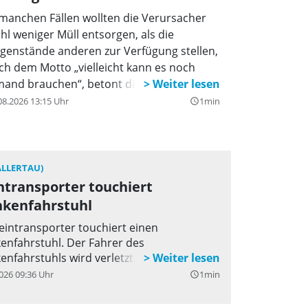
 manchen Fällen wollten die Verursacher
hl weniger Müll entsorgen, als die
genstände anderen zur Verfügung stellen,
ch dem Motto „vielleicht kann es noch
mand brauchen“, betont die Behörde.
08.2026 13:15 Uhr
1min
query_builder
ALLERTAU)
ntransporter touchiert
nkenfahrstuhl
leintransporter touchiert einen
enfahrstuhl. Der Fahrer des
enfahrstuhls wird verletzt.
026 09:36 Uhr
1min
query_builder