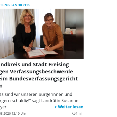
EISING LANDKREIS
ndkreis und Stadt Freising
egen Verfassungsbeschwerde
eim Bundesverfassungsgericht
n
as sind wir unseren Bürgerinnen und
rgern schuldig!” sagt Landrätin Susanne
yer.
08.2026 12:19 Uhr
1min
query_builder