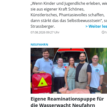
„Wenn Kinder und Jugendliche erleben, wi
sie aus eigener Kraft Schönes,
Künstlerisches, Phantasievolles schaffen,
dann stärkt das das Selbstbewusstsein“, s
Strassberger.
07.08.2026 09:27 Uhr
1
query_builder
NEUFAHRN
Eigene Reaminationspuppe für
die Wasserwacht Neufahrn