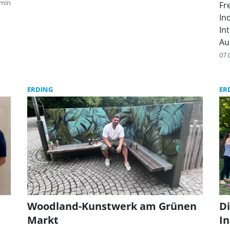
min
Fr
In
In
Au
me
07.
ERDING
ER
Woodland-Kunstwerk am Grünen
Di
Markt
In