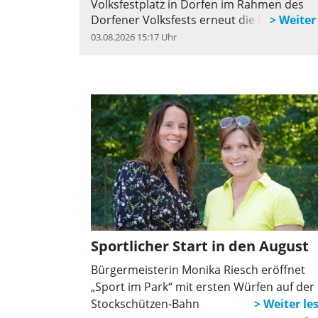
Volksfestplatz in Dorfen im Rahmen des
Dorfener Volksfests erneut die beliebte
Fundsachen-Auktion des Flughafen Münc
03.08.2026 15:17 Uhr
q
statt.
Sportlicher Start in den August
Bürgermeisterin Monika Riesch eröffnet
„Sport im Park“ mit ersten Würfen auf der
Stockschützen-Bahn