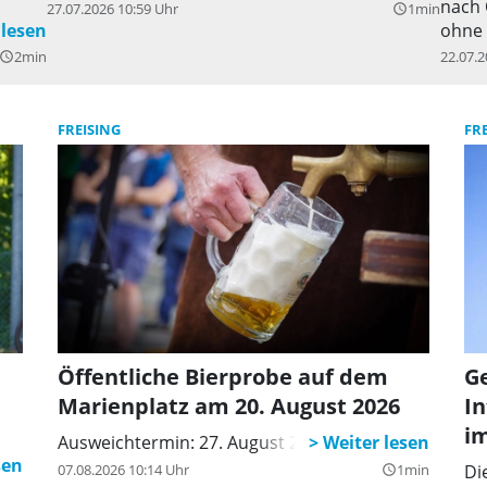
nach 
27.07.2026 10:59 Uhr
1min
query_builder
ohne 
hen
Baust
2min
22.07.2
uery_builder
gespe
mit i
einem
FREISING
FR
dort 
Bagge
der S
ca. 3
Öffentliche Bierprobe auf dem
G
Marienplatz am 20. August 2026
In
im
Ausweichtermin: 27. August 2026
07.08.2026 10:14 Uhr
1min
Di
query_builder