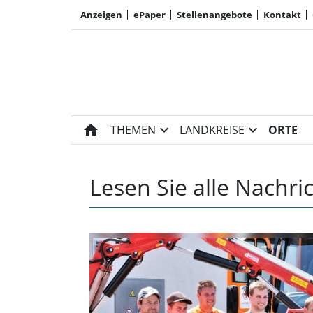
Anzeigen
ePaper
Stellenangebote
Kontakt
home
expand_more
expand_more
THEMEN
LANDKREISE
ORTE
Lesen Sie alle Nachr