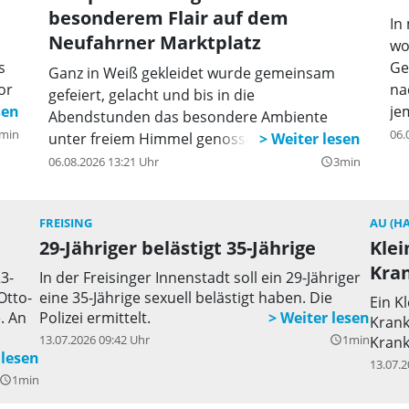
besonderem Flair auf dem
In
Neufahrner Marktplatz
wo
s
Ge
Ganz in Weiß gekleidet wurde gemeinsam
or
na
gefeiert, gelacht und bis in die
pe
je
Abendstunden das besondere Ambiente
min
06.
unter freiem Himmel genossen.
06.08.2026 13:21 Uhr
3min
query_builder
FREISING
AU (H
29-Jähriger belästigt 35-Jährige
Klei
Kra
3-
In der Freisinger Innenstadt soll ein 29-Jähriger
Otto-
eine 35-Jährige sexuell belästigt haben. Die
Ein K
. An
Polizei ermittelt.
Krank
13.07.2026 09:42 Uhr
1min
Krank
query_builder
echts
13.07.2
des,
1min
uery_builder