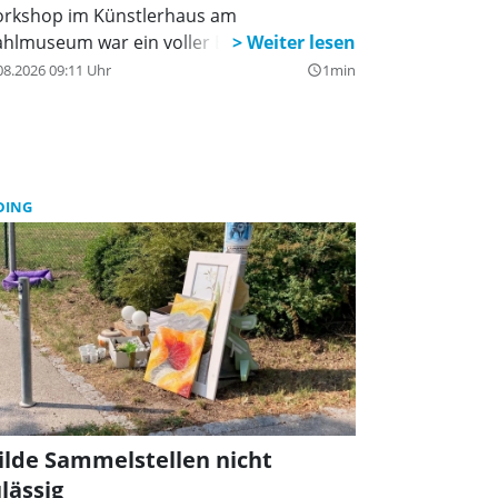
rkshop im Künstlerhaus am
ahlmuseum war ein voller Erfolg.
08.2026 09:11 Uhr
1min
query_builder
DING
lde Sammelstellen nicht
lässig