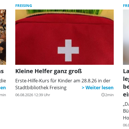
toß,
FREISING
FR
ns
Kleine Helfer ganz groß
La
l
die
Erste-Hilfe-Kurs für Kinder am 28.8.26 in der
b
Stadtbibliothek Freising
ei
min
06.08.2026 12:39 Uhr
2min
query_builder
„D
Bü
Ho
06.