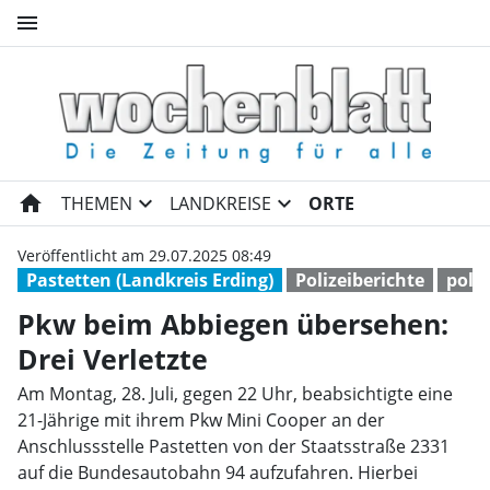
menu
Pkw beim Abbiegen übersehen:
home
expand_more
expand_more
THEMEN
LANDKREISE
ORTE
Veröffentlicht am 29.07.2025 08:49
Pastetten (Landkreis Erding)
Polizeiberichte
poliz
Pkw beim Abbiegen übersehen:
Drei Verletzte
Am Montag, 28. Juli, gegen 22 Uhr, beabsichtigte eine
21-Jährige mit ihrem Pkw Mini Cooper an der
Anschlussstelle Pastetten von der Staatsstraße 2331
auf die Bundesautobahn 94 aufzufahren. Hierbei