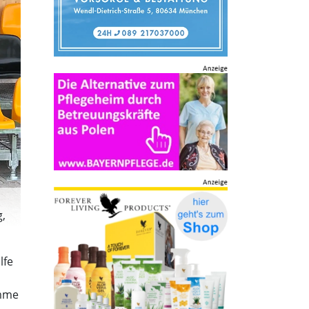
g,
lfe
umme