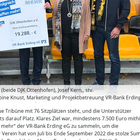
beide DJK Ottenhofen), Josef Kern,, stv.
bine Knust, Marketing und Projektbetreuung VR-Bank Erdin
 (v.li.) bei der Übergabe. (Foto: VR Bank)
ue Tribüne mit 76 Sitzplätzen steht, und die Unterstützer
s darauf Platz. Klares Ziel war, mindestens 7.500 Euro mithi
n mehr“ der VR-Bank Erding eG zu sammeln, um die
Verein hat von Juli bis Ende September 2022 die stolze S