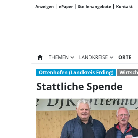
Anzeigen
ePaper
Stellenangebote
Kontakt
home
expand_more
expand_more
THEMEN
LANDKREISE
ORTE
Ottenhofen (Landkreis Erding)
Wirtsch
Stattliche Spende