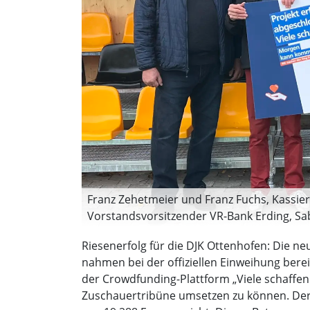
Franz Zehetmeier und Franz Fuchs, Kassier (
Vorstandsvorsitzender VR-Bank Erding, Sa
Marco Raacke, Projektleiter DJK Ottenhofen.
Riesenerfolg für die DJK Ottenhofen: Die ne
nahmen bei der offiziellen Einweihung bereit
der Crowdfunding-Plattform „Viele schaffe
Zuschauertribüne umsetzen zu können. Der 