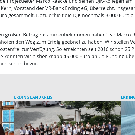
rde Projektleiter Marco Raacke und seinen DJK-Kollegen am
f Kern, Vorstand der VR-Bank Erding eG, überreicht. Insges
ro gesammelt. Dazu erhielt die DJK nochmals 3.000 Euro al
o einen großen Betrag zusammenbekommen haben“, so Marco R
tenhofen den Weg zum Erfolg geebnet zu haben. Wir stellen V
kostenfrei zur Verfügung. So erreichten seit 2016 schon 25 
te konnten wir bisher knapp 45.000 Euro an Co-Funding übe
ehen schon bevor.
ERDING LANDKREIS
ERDING