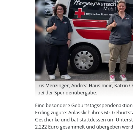
Iris Menzinger, Andrea Häuslmeir, Katrin O
bei der Spendenübergabe.
Eine besondere Geburtstagsspendenaktio
(Foto: Danuta Pfanzelt)
Erding zugute: Anlässlich ihres 60. Geburts
Geschenke und bat stattdessen um Unterst
2.222 Euro gesammelt und übergeben werd