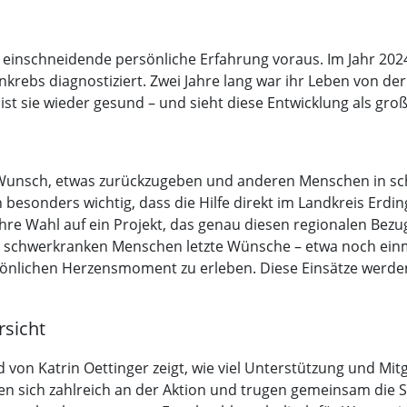
e einschneidende persönliche Erfahrung voraus. Im Jahr 202
nkrebs diagnostiziert. Zwei Jahre lang war ihr Leben von d
t sie wieder gesund – und sieht diese Entwicklung als gro
 Wunsch, etwas zurückzugeben und anderen Menschen in sc
 besonders wichtig, dass die Hilfe direkt im Landkreis Erd
re Wahl auf ein Projekt, das genau diesen regionalen Bezug
schwerkranken Menschen letzte Wünsche – etwa noch einma
önlichen Herzensmoment zu erleben. Diese Einsätze werden
sicht
von Katrin Oettinger zeigt, wie viel Unterstützung und Mit
igten sich zahlreich an der Aktion und trugen gemeinsam 