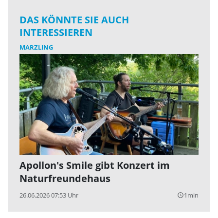
DAS KÖNNTE SIE AUCH
INTERESSIEREN
MARZLING
Apollon's Smile gibt Konzert im
Naturfreundehaus
26.06.2026 07:53 Uhr
1min
query_builder