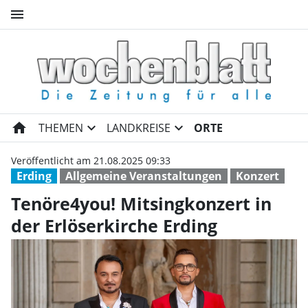
menu
Tenöre4you! Mitsingkonzert in
home
expand_more
expand_more
THEMEN
LANDKREISE
ORTE
Veröffentlicht am 21.08.2025 09:33
Erding
Allgemeine Veranstaltungen
Konzert
Tenöre4you! Mitsingkonzert in
der Erlöserkirche Erding