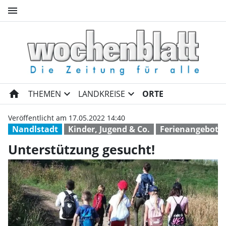
menu
Unterstützung gesucht! | Wo
home
expand_more
expand_more
THEMEN
LANDKREISE
ORTE
Veröffentlicht am 17.05.2022 14:40
Nandlstadt
Kinder, Jugend & Co.
Ferienangebot
Unterstützung gesucht!