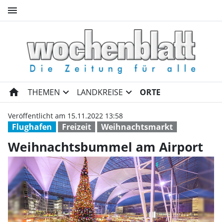
menu
Weihnachtsbummel am Airpor
home
expand_more
expand_more
THEMEN
LANDKREISE
ORTE
Veröffentlicht am 15.11.2022 13:58
Flughafen
Freizeit
Weihnachtsmarkt
Weihnachtsbummel am Airport