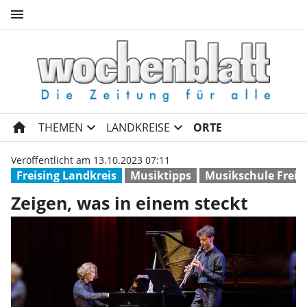
menu
Zeigen, was in einem steckt 
home
expand_more
expand_more
THEMEN
LANDKREISE
ORTE
Veröffentlicht am 13.10.2023 07:11
Freising Landkreis
Musiktipps
Musikschule Freis
Zeigen, was in einem steckt