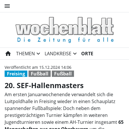
menu
20. SEF-Hallenmasters | Woch
home
expand_more
expand_more
THEMEN
LANDKREISE
ORTE
Veröffentlicht am 15.12.2024 14:06
Freising
Fußball
Fußball
20. SEF-Hallenmasters
Am ersten Januarwochenende verwandelt sich die
Luitpoldhalle in Freising wieder in einen Schauplatz
spannender Fußballspiele: Doch neben dem
prestigeträchtigen Turnier kämpfen in weiteren
Jugendturnieren sowie einem AH-Turnier insgesamt
65