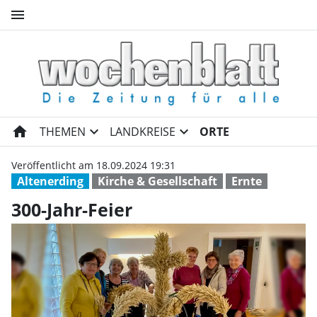
menu
300-Jahr-Feier | Wochenblatt
home
expand_more
expand_more
THEMEN
LANDKREISE
ORTE
Veröffentlicht am 18.09.2024 19:31
Altenerding
Kirche & Gesellschaft
Ernte
300-Jahr-Feier