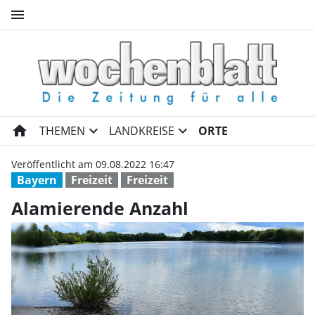
menu
Alamierende Anzahl | Wochen
home
expand_more
expand_more
THEMEN
LANDKREISE
ORTE
Veröffentlicht am 09.08.2022 16:47
Bayern
Freizeit
Freizeit
Alamierende Anzahl