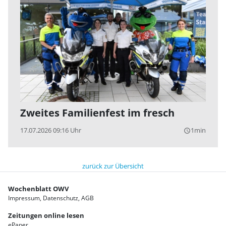
Zweites Familienfest im fresch
17.07.2026 09:16 Uhr
1min
query_builder
zurück zur Übersicht
Wochenblatt OWV
Impressum
Datenschutz
AGB
Zeitungen online lesen
ePaper