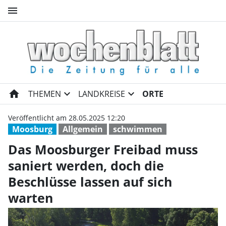
menu
Das Moosburger Freibad muss 
home
expand_more
expand_more
THEMEN
LANDKREISE
ORTE
Veröffentlicht am 28.05.2025 12:20
Moosburg
Allgemein
schwimmen
Das Moosburger Freibad muss
saniert werden, doch die
Beschlüsse lassen auf sich
warten