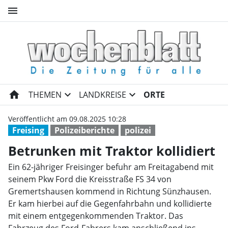
menu
Betrunken mit Traktor kollidi
home
expand_more
expand_more
THEMEN
LANDKREISE
ORTE
Veröffentlicht am 09.08.2025 10:28
Freising
Polizeiberichte
polizei
Betrunken mit Traktor kollidiert
Ein 62-jähriger Freisinger befuhr am Freitagabend mit
seinem Pkw Ford die Kreisstraße FS 34 von
Gremertshausen kommend in Richtung Sünzhausen.
Er kam hierbei auf die Gegenfahrbahn und kollidierte
mit einem entgegenkommenden Traktor. Das