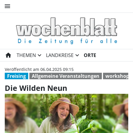
menu
Die Wilden Neun | Wochenbla
home
expand_more
expand_more
THEMEN
LANDKREISE
ORTE
Veröffentlicht am 06.04.2025 09:15
Freising
Allgemeine Veranstaltungen
workshop
Die Wilden Neun