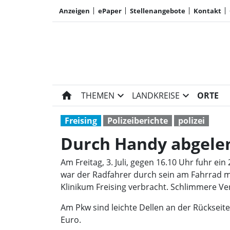
Anzeigen
ePaper
Stellenangebote
Kontakt
home
expand_more
expand_more
THEMEN
LANDKREISE
ORTE
Freising
Polizeiberichte
polizei
Durch Handy abgelen
Am Freitag, 3. Juli, gegen 16.10 Uhr fuhr ei
war der Radfahrer durch sein am Fahrrad m
Klinikum Freising verbracht. Schlimmere V
Am Pkw sind leichte Dellen an der Rückseit
Euro.