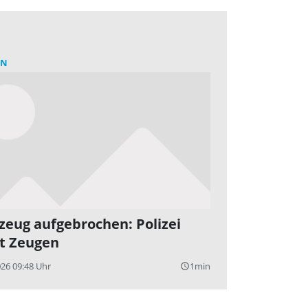
RN
zeug aufgebrochen: Polizei
t Zeugen
026 09:48 Uhr
1min
query_builder