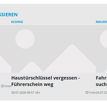
SSIEREN
ECHING
MAUE
Haustürschlüssel vergessen -
Fahr
Führerschein weg
such
1min
query_builder
20.07.2026 09:57 Uhr
1min
20.07.2
query_builder