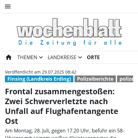
menu
Frontal zusammengestoßen: Zw
home
expand_more
expand_more
THEMEN
LANDKREISE
ORTE
Veröffentlicht am 29.07.2025 08:42
Finsing (Landkreis Erding)
Polizeiberichte
polizei
Frontal zusammengestoßen:
Zwei Schwerverletzte nach
Unfall auf Flughafentangente
Ost
Am Montag, 28. Juli, gegen 17.20 Uhr, befuhr ein 58-