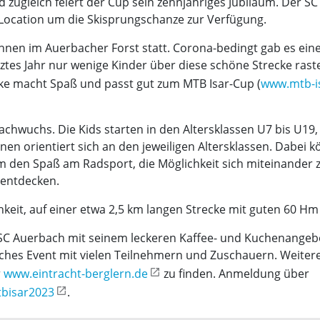
zugleich feiert der Cup sein zehnjähriges Jubiläum. Der SC
 Location um die Skisprungschanze zur Verfügung.
nnen im Auerbacher Forst statt. Corona-bedingt gab es ein
tztes Jahr nur wenige Kinder über diese schöne Strecke ra
ke macht Spaß und passt gut zum MTB Isar-Cup (
www.mtb-i
achwuchs. Die Kids starten in den Altersklassen U7 bis U19, 
nen orientiert sich an den jeweiligen Altersklassen. Dabei
m den Spaß am Radsport, die Möglichkeit sich miteinander 
 entdecken.
eit, auf einer etwa 2,5 km langen Strecke mit guten 60 Hm 
r SC Auerbach mit seinem leckeren Kaffee- und Kuchenange
sreiches Event mit vielen Teilnehmern und Zuschauern. Weite
r
www.eintracht-berglern.de
zu finden. Anmeldung über
tbisar2023
.