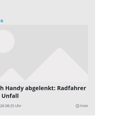
NG
h Handy abgelenkt: Radfahrer
 Unfall
026 08:25 Uhr
1min
query_builder