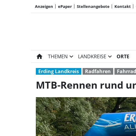
Anzeigen
ePaper
Stellenangebote
Kontakt
home
expand_more
expand_more
THEMEN
LANDKREISE
ORTE
Erding Landkreis
Radfahren
Fahrra
MTB-Rennen rund um