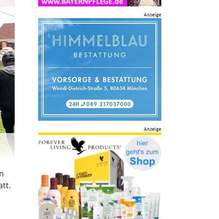
on
tt.