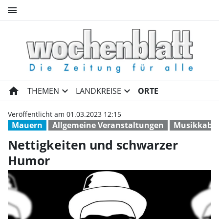
menu
Nettigkeiten und schwarzer 
home
expand_more
expand_more
THEMEN
LANDKREISE
ORTE
Veröffentlicht am 01.03.2023 12:15
Mauern
Allgemeine Veranstaltungen
Musikkabar
Nettigkeiten und schwarzer
Humor