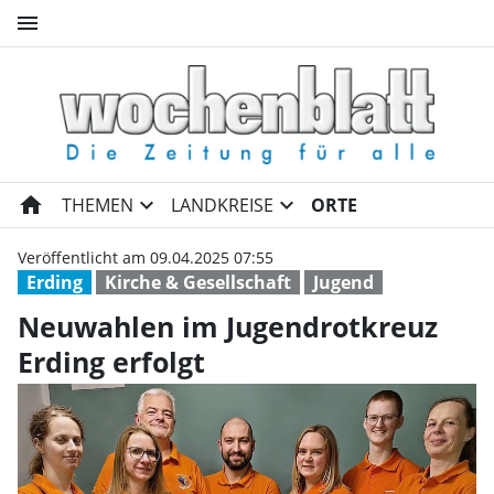
menu
Neuwahlen im Jugendrotkreuz 
home
expand_more
expand_more
THEMEN
LANDKREISE
ORTE
Veröffentlicht am 09.04.2025 07:55
Erding
Kirche & Gesellschaft
Jugend
Neuwahlen im Jugendrotkreuz
Erding erfolgt