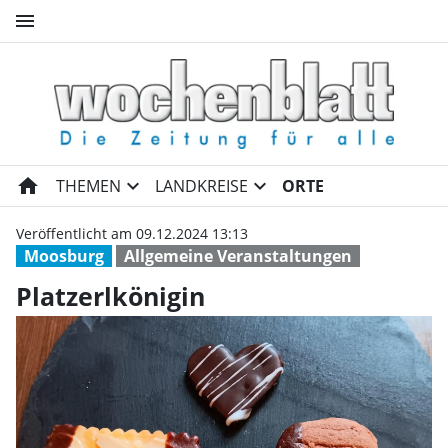
menu
Platzerlkönigin | Wochenblat
home
expand_more
expand_more
THEMEN
LANDKREISE
ORTE
Veröffentlicht am 09.12.2024 13:13
Moosburg
Allgemeine Veranstaltungen
Platzerlkönigin