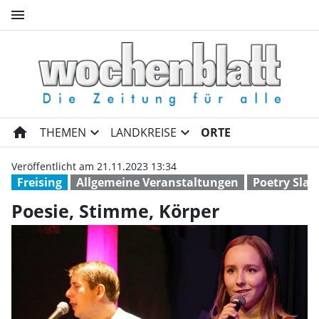
menu
Poesie, Stimme, Körper | Woc
home
expand_more
expand_more
THEMEN
LANDKREISE
ORTE
Veröffentlicht am 21.11.2023 13:34
Freising
Allgemeine Veranstaltungen
Poetry Sla
Poesie, Stimme, Körper