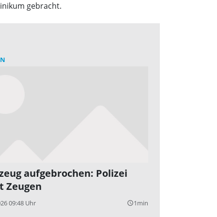
linikum gebracht.
RN
zeug aufgebrochen: Polizei
t Zeugen
026 09:48 Uhr
1min
query_builder