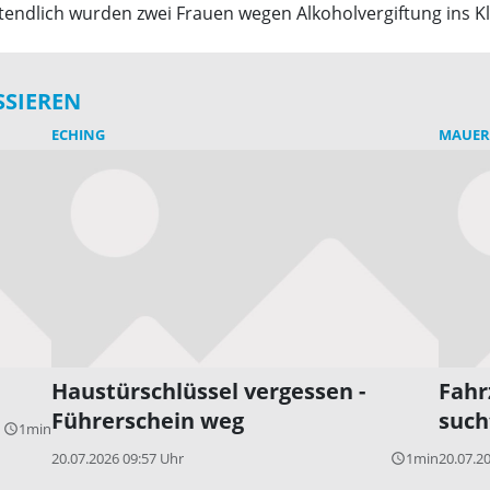
ztendlich wurden zwei Frauen wegen Alkoholvergiftung ins K
SSIEREN
ECHING
MAUE
Haustürschlüssel vergessen -
Fahr
Führerschein weg
such
1min
query_builder
20.07.2026 09:57 Uhr
1min
20.07.2
query_builder