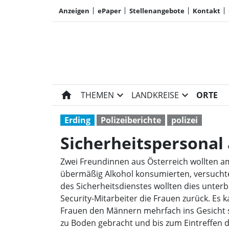
Anzeigen
ePaper
Stellenangebote
Kontakt
home
expand_more
expand_more
THEMEN
LANDKREISE
ORTE
Erding
Polizeiberichte
polizei
Sicherheitspersonal
Zwei Freundinnen aus Österreich wollten am
übermäßig Alkohol konsumierten, versuchten
des Sicherheitsdienstes wollten dies unter
Security-Mitarbeiter die Frauen zurück. Es 
Frauen den Männern mehrfach ins Gesicht s
zu Boden gebracht und bis zum Eintreffen der