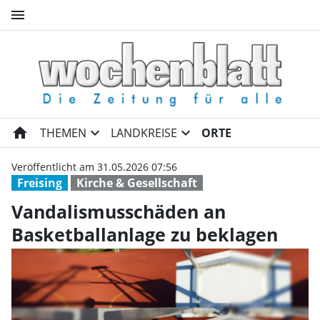
menu
Vandalismusschäden an Basket
home
expand_more
expand_more
THEMEN
LANDKREISE
ORTE
Veröffentlicht am 31.05.2026 07:56
Freising
Kirche & Gesellschaft
Vandalismusschäden an
Basketballanlage zu beklagen