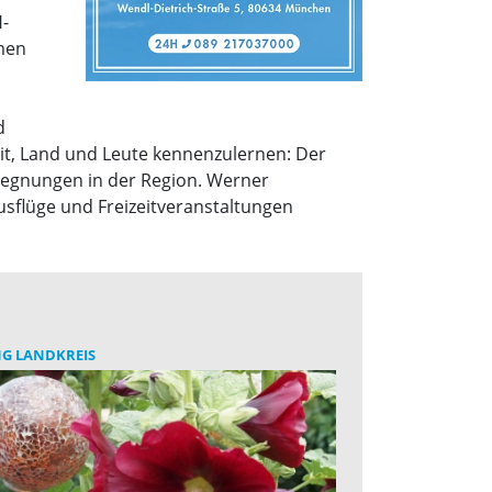
-
men
d
eit, Land und Leute kennenzulernen: Der
egegnungen in der Region. Werner
usflüge und Freizeitveranstaltungen
NG LANDKREIS