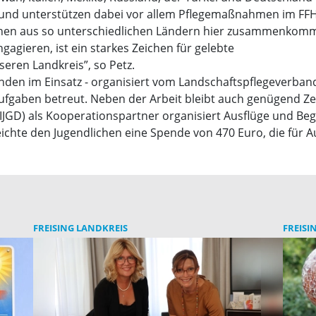
und unterstützen dabei vor allem Pflegemaßnahmen im FFH
schen aus so unterschiedlichen Ländern hier zusammenkom
agieren, ist ein starkes Zeichen für gelebte
eren Landkreis”, so Petz.
tunden im Einsatz - organisiert vom Landschaftspflegeverban
 Aufgaben betreut. Neben der Arbeit bleibt auch genügend Z
(IJGD) als Kooperationspartner organisiert Ausflüge und B
chte den Jugendlichen eine Spende von 470 Euro, die für A
FREISING LANDKREIS
FREISI