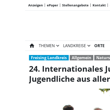
Anzeigen
ePaper
Stellenangebote
Kontakt
home
expand_more
expand_more
THEMEN
LANDKREISE
ORTE
Freising Landkreis
Allgemein
Naturs
24. Internationales
Jugendliche aus alle