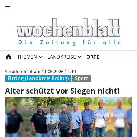
menu
Alter schützt vor Siegen nicht
home
expand_more
expand_more
THEMEN
LANDKREISE
ORTE
Veröffentlicht am 11.05.2026 12:40
Eitting (Landkreis Erding)
Sport
Alter schützt vor Siegen nicht!