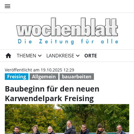
menu
Baubeginn für den neuen Karw
home
expand_more
expand_more
THEMEN
LANDKREISE
ORTE
Veröffentlicht am 19.10.2025 12:29
Freising
Allgemein
bauarbeiten
Baubeginn für den neuen
Karwendelpark Freising