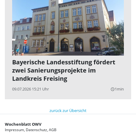
Bayerische Landesstiftung fördert
zwei Sanierungsprojekte im
Landkreis Freising
09.07.2026 15:21 Uhr
1min
query_builder
zurück zur Übersicht
Wochenblatt OWV
Impressum
Datenschutz
AGB