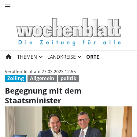
menu
Begegnung mit dem Staatsmin
home
expand_more
expand_more
THEMEN
LANDKREISE
ORTE
Veröffentlicht am 27.03.2023 12:55
Zolling
Allgemein
politik
Begegnung mit dem
Staatsminister