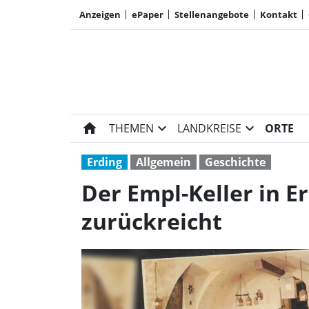
Anzeigen
ePaper
Stellenangebote
Kontakt
home
expand_more
expand_more
THEMEN
LANDKREISE
ORTE
Erding
Allgemein
Geschichte
Der Empl-Keller in Er
zurückreicht