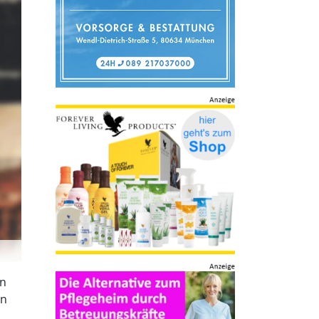
rn
an