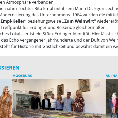
aren Atmosphäre verbanden.
bernahm Tochter Rita Empl mit ihrem Mann Dr. Egon Lechner
odernisierung des Unternehmens. 1964 wurden die mittelalt
„Empl-Keller“
beziehungsweise
„Zum Weinwirt“
wiedereröff
 Treffpunkt für Erdinger und Reisende gleichermaßen.
ches Lokal – er ist ein Stück Erdinger Identität. Hier lässt s
 das Echo vergangener Jahrhunderte und der Duft von Wein
steht für Historie mit Gastlichkeit und bewahrt damit ein wi
SSIEREN
MOOSBURG
AU (HA