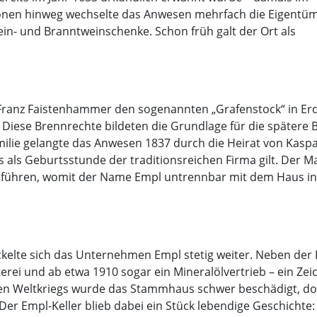
ionen hinweg wechselte das Anwesen mehrfach die Eigentüm
ein- und Branntweinschenke. Schon früh galt der Ort als
s Franz Faistenhammer den sogenannten „Grafenstock“ in Er
iese Brennrechte bildeten die Grundlage für die spätere 
lie gelangte das Anwesen 1837 durch die Heirat von Kaspar
s als Geburtsstunde der traditionsreichen Firma gilt. Der M
führen, womit der Name Empl untrennbar mit dem Haus in d
ckelte sich das Unternehmen Empl stetig weiter. Neben der
terei und ab etwa 1910 sogar ein Mineralölvertrieb – ein Z
ten Weltkriegs wurde das Stammhaus schwer beschädigt, do
Der Empl-Keller blieb dabei ein Stück lebendige Geschichte: 