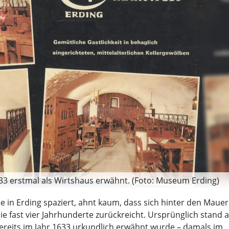
33 erstmal als Wirtshaus erwähnt. (Foto: Museum Erding)
e in Erding spaziert, ahnt kaum, dass sich hinter den Maue
die fast vier Jahrhunderte zurückreicht. Ursprünglich stand 
 bereits im Jahr 1633 urkundlich erwähnt wurde – damals im