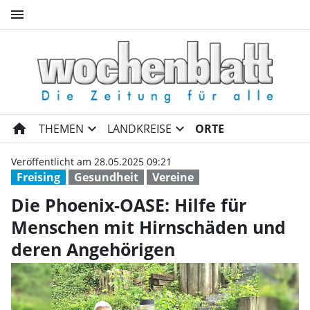
menu
Die Phoenix-OASE: Hilfe für 
home
expand_more
expand_more
THEMEN
LANDKREISE
ORTE
Veröffentlicht am 28.05.2025 09:21
Freising
Gesundheit
Vereine
Die Phoenix-OASE: Hilfe für
Menschen mit Hirnschäden und
deren Angehörigen