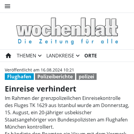
menu
Einreise verhindert | Wochen
home
expand_more
expand_more
THEMEN
LANDKREISE
ORTE
Veröffentlicht am 16.08.2024 10:21
Flughafen
Polizeiberichte
polizei
Einreise verhindert
Im Rahmen der grenzpolizeilichen Einreisekontrolle
des Fluges TK 1629 aus Istanbul wurde am Donnerstag,
15. August, ein 20-jähriger usbekischer
Staatsangehöriger von Bundespolizisten am Flughafen
München kontrolliert.