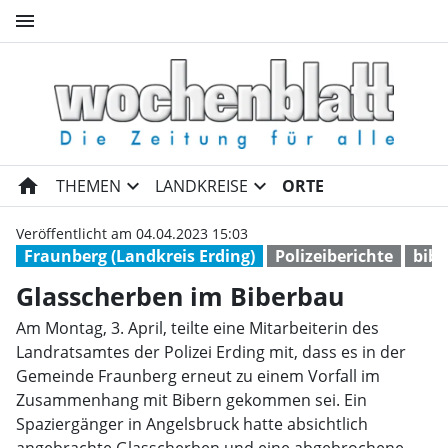
menu
Glasscherben im Biberbau | 
home
expand_more
expand_more
THEMEN
LANDKREISE
ORTE
Veröffentlicht am 04.04.2023 15:03
Fraunberg (Landkreis Erding)
Polizeiberichte
bibe
Glasscherben im Biberbau
Am Montag, 3. April, teilte eine Mitarbeiterin des
Landratsamtes der Polizei Erding mit, dass es in der
Gemeinde Fraunberg erneut zu einem Vorfall im
Zusammenhang mit Bibern gekommen sei. Ein
Spaziergänger in Angelsbruck hatte absichtlich