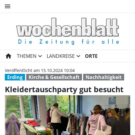
menu
Kleidertauschparty gut besuc
home
expand_more
expand_more
THEMEN
LANDKREISE
ORTE
Veröffentlicht am 15.10.2024 10:04
Erding
Kirche & Gesellschaft
Nachhaltigkeit
Kleidertauschparty gut besucht