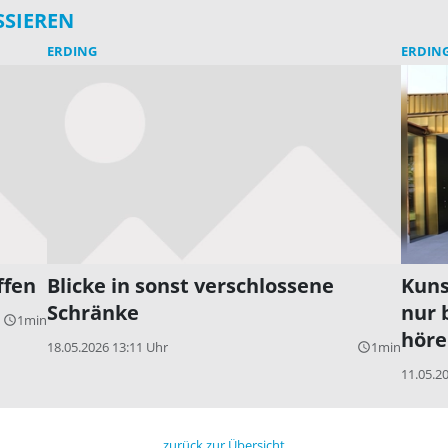
SSIEREN
ERDING
ERDIN
ffen
Blicke in sonst verschlossene
Kuns
Schränke
nur 
1min
query_builder
höre
18.05.2026 13:11 Uhr
1min
query_builder
11.05.2
zurück zur Übersicht