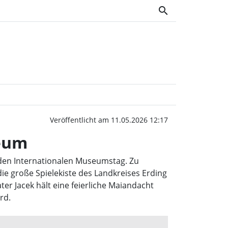
search
rungen im Bauernhaus
Veröffentlicht am 11.05.2026 12:17
eum
 den Internationalen Museumstag. Zu
die große Spielekiste des Landkreises Erding
r Jacek hält eine feierliche Maiandacht
rd.