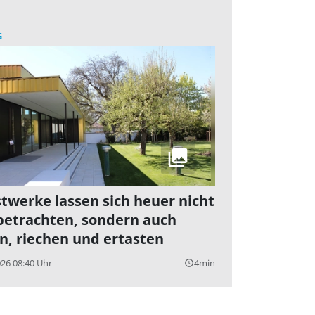
G
twerke lassen sich heuer nicht
betrachten, sondern auch
n, riechen und ertasten
026 08:40 Uhr
4min
query_builder