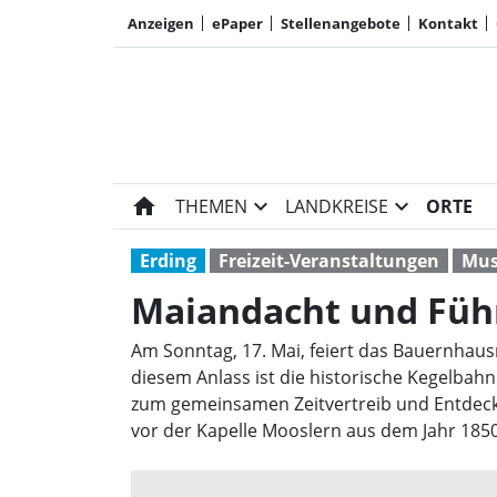
Anzeigen
ePaper
Stellenangebote
Kontakt
home
expand_more
expand_more
THEMEN
LANDKREISE
ORTE
Erding
Freizeit-Veranstaltungen
Mu
Maiandacht und Fü
Am Sonntag, 17. Mai, feiert das Bauernhau
diesem Anlass ist die historische Kegelbahn
zum gemeinsamen Zeitvertreib und Entdecken
vor der Kapelle Mooslern aus dem Jahr 185